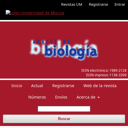
Revistas UM
Registrarse
Entrar
ISSN electrónico:
1989-2128
ISSN impreso:
1138-3399
Inicio
Actual
Registrarse
Web de la revista
Números
Envíos
Acerca de
Buscar