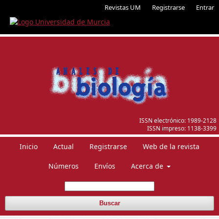
Revistas UM
Registrarse
Entrar
ISSN electrónico:
1989-2128
ISSN impreso:
1138-3399
Inicio
Actual
Registrarse
Web de la revista
Números
Envíos
Acerca de
Buscar