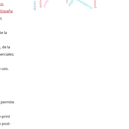
abundancia
to-
 España
r,
te la
L de la
erciales;
e uso.
e permite
-print
o post-