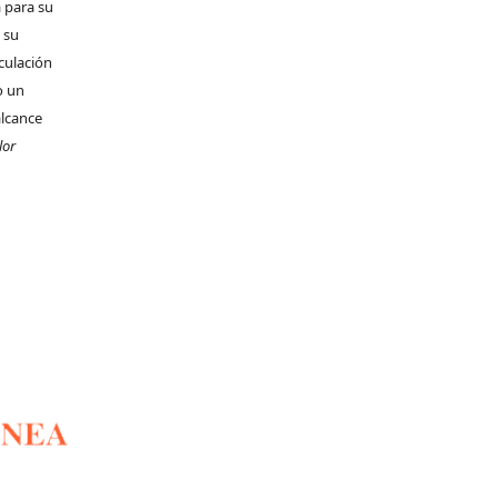
 para su
 su
rculación
o un
alcance
lor