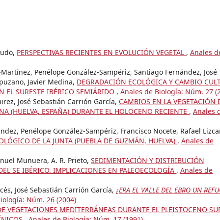
zudo,
PERSPECTIVAS RECIENTES EN EVOLUCIÓN VEGETAL
,
Anales d
-Martínez, Penélope González-Sampériz, Santiago Fernández, José
puzano, Javier Medina,
DEGRADACIÓN ECOLÓGICA Y CAMBIO CUL
N EL SURESTE IBÉRICO SEMIÁRIDO
,
Anales de Biología: Núm. 27 (
rez, José Sebastián Carrión García,
CAMBIOS EN LA VEGETACIÓN 
NA (HUELVA, ESPAÑA) DURANTE EL HOLOCENO RECIENTE
,
Anales 
ández, Penélope González-Sampériz, Francisco Nocete, Rafael Lizca
OLÓGICO DE LA JUNTA (PUEBLA DE GUZMÁN, HUELVA)
,
Anales de
anuel Munuera, A. R. Prieto,
SEDIMENTACIÓN Y DISTRIBUCIÓN
DEL SE IBÉRICO. IMPLICACIONES EN PALEOECOLOGÍA
,
Anales de
és, José Sebastián Carrión García,
¿ERA EL VALLE DEL EBRO UN REF
iología: Núm. 26 (2004)
E VEGETACIONES MEDITERRÁNEAS DURANTE EL PLEISTOCENO SU
LÍNICOS
,
Anales de Biología: Núm. 17 (1991)