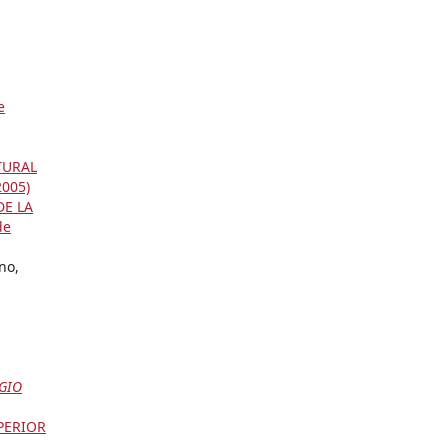
e
TURAL
2005)
DE LA
de
no,
UGIO
PERIOR