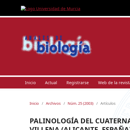
Inicio
Actual
Registrarse
Web de la revist
Inicio
/
Archivos
/
Núm. 25 (2003)
/
Artículos
PALINOLOGÍA DEL CUATERNA
VILLENA (ALICANTE, ESPAÑA