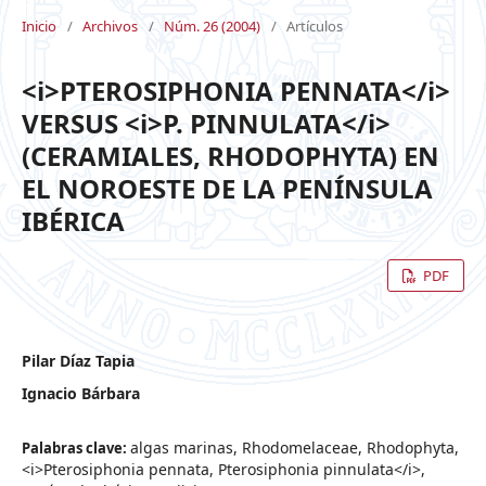
Inicio
/
Archivos
/
Núm. 26 (2004)
/
Artículos
<i>PTEROSIPHONIA PENNATA</i>
VERSUS <i>P. PINNULATA</i>
(CERAMIALES, RHODOPHYTA) EN
EL NOROESTE DE LA PENÍNSULA
IBÉRICA
PDF
Pilar Díaz Tapia
Ignacio Bárbara
algas marinas, Rhodomelaceae, Rhodophyta,
Palabras clave:
<i>Pterosiphonia pennata, Pterosiphonia pinnulata</i>,