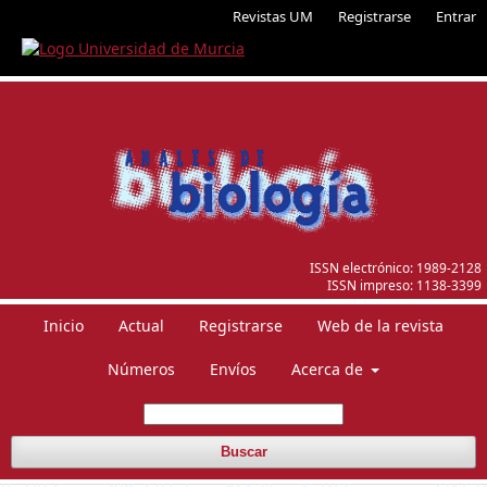
Revistas UM
Registrarse
Entrar
ISSN electrónico:
1989-2128
ISSN impreso:
1138-3399
Inicio
Actual
Registrarse
Web de la revista
Números
Envíos
Acerca de
Buscar