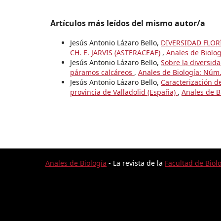
Artículos más leídos del mismo autor/a
Jesús Antonio Lázaro Bello,
DIVERSIDAD FLOR
CH. E. JARVIS (ASTERACEAE)
,
Anales de Biolog
Jesús Antonio Lázaro Bello,
Sobre la diversida
páramos calcáreos
,
Anales de Biología: Núm.
Jesús Antonio Lázaro Bello,
Caracterización 
provincia de Valladolid (España)
,
Anales de B
Anales de Biología
- La revista de la
Facultad de Biol