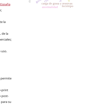
carga de grasa y reservas
 España
lectótipo
anormalidad
r,
te la
L de la
erciales;
e uso.
e permite
-print
o post-
 para su