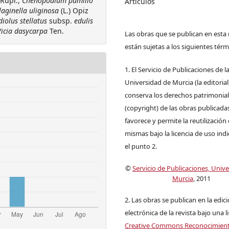
 Rupr.,
Chenopodium pumilio
Artículos
laginella uliginosa
(L.) Opiz
iolus stellatus
subsp.
edulis
Vicia dasycarpa
Ten.
Las obras que se publican en esta 
están sujetas a los siguientes térm
1. El Servicio de Publicaciones de l
Universidad de Murcia (la editorial
conserva los derechos patrimonia
(copyright) de las obras publicadas
favorece y permite la reutilización 
mismas bajo la licencia de uso ind
el punto 2.
©
Servicio de Publicaciones, Univ
Murcia
, 2011
2. Las obras se publican en la edic
electrónica de la revista bajo una l
Creative Commons Reconocimien