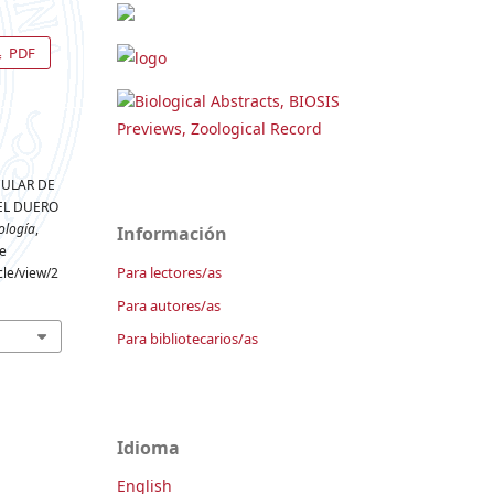
PDF
Biological Abstracts, BIOSIS
Previews, Zoological Record
CULAR DE
EL DUERO
ología
,
Información
de
Para lectores/as
cle/view/2
Para autores/as
Para bibliotecarios/as
Idioma
English