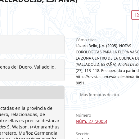
Cómo citar
Lázaro Bello, J. A. (2005). NOTAS
COROLÓGICAS PARA LA FLORA VAS
LA ZONA CENTRO DE LA CUENCA D
(VALLADOLID, ESPAÑA).
Anales De Bi
uenca del Duero, Valladolid,
(27), 113–118. Recuperado a partir 
https://revistas.um.es/analesbio/arti
8051
Más formatos de cita
ctadas en la provincia de
uero, relacionadas, de
Número
tre ellas es preciso destacar
Núm. 27 (2005)
des
S. Watson, i>Amaranthus
Carretero, Muñoz Garmendia
Sección