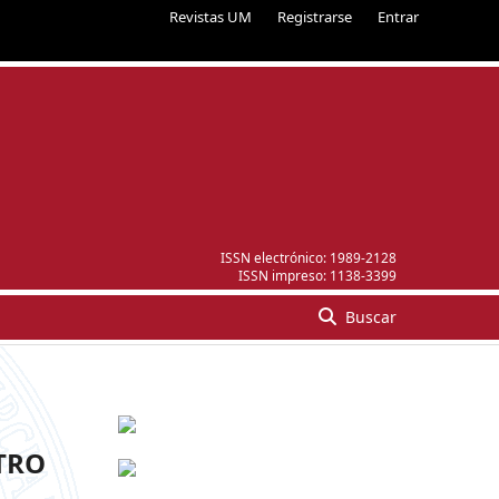
Revistas UM
Registrarse
Entrar
ISSN electrónico:
1989-2128
ISSN impreso:
1138-3399
Buscar
TRO