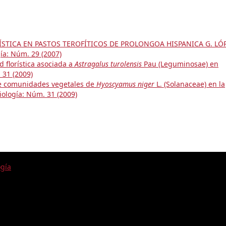
ÍSTICA EN PASTOS TEROFÍTICOS DE PROLONGOA HISPANICA G. LÓ
ía: Núm. 29 (2007)
d florística asociada a
Astragalus turolensis
Pau (Leguminosae) en
 31 (2009)
de comunidades vegetales de
Hyoscyamus niger
L. (Solanaceae) en la
iología: Núm. 31 (2009)
ogía