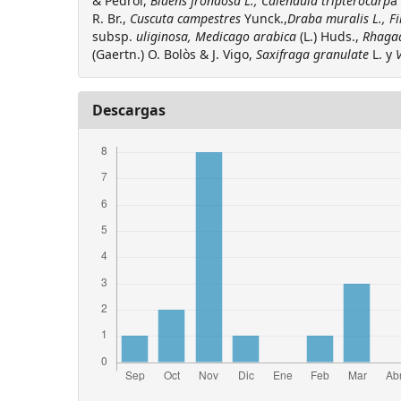
& Pedrol,
Bidens frondosa L., Calendula tripterocarp
a
R. Br.,
Cuscuta campestres
Yunck.,
Draba muralis L., Fi
subsp.
uliginosa, Medicago arabica
(L.) Huds.,
Rhagad
(Gaertn.) O. Bolòs & J. Vigo,
Saxifraga granulate
L. y
Descargas