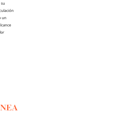
 su
rculación
o un
alcance
lor