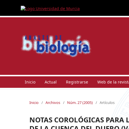
Inicio
Actual
Registrarse
Web de la revist
Inicio
/
Archivos
/
Núm. 27 (2005)
/
Artículos
NOTAS COROLÓGICAS PARA L
DE LA CUENCA DEL DUERO (