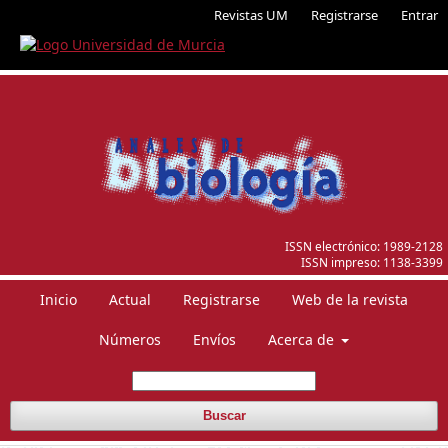
Revistas UM
Registrarse
Entrar
ISSN electrónico:
1989-2128
ISSN impreso:
1138-3399
Inicio
Actual
Registrarse
Web de la revista
Números
Envíos
Acerca de
Buscar