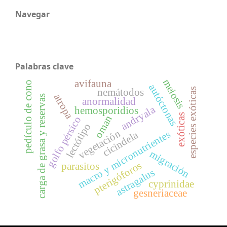
Navegar
Palabras clave
meiosis
avifauna
pedículo de cono
autóctonas
especies exóticas
nemátodos
atropa
carga de grasa y reservas
anormalidad
andryala
hemosporidios
exóticas
oman
golfo pérsico
lectótipo
vegetación
macro y micronutrientes
cicindela
migración
pterigóforos
parasitos
astragalus
cyprinidae
gesneriaceae