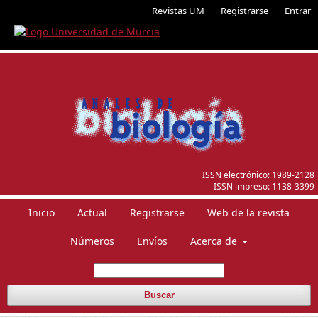
Revistas UM
Registrarse
Entrar
ISSN electrónico:
1989-2128
ISSN impreso:
1138-3399
Inicio
Actual
Registrarse
Web de la revista
Números
Envíos
Acerca de
Buscar