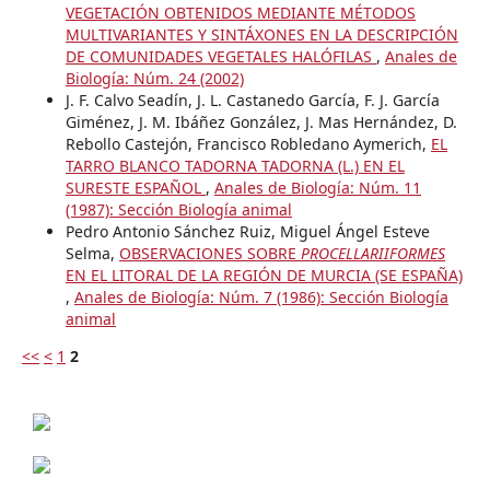
VEGETACIÓN OBTENIDOS MEDIANTE MÉTODOS
MULTIVARIANTES Y SINTÁXONES EN LA DESCRIPCIÓN
DE COMUNIDADES VEGETALES HALÓFILAS
,
Anales de
Biología: Núm. 24 (2002)
J. F. Calvo Seadín, J. L. Castanedo García, F. J. García
Giménez, J. M. Ibáñez González, J. Mas Hernández, D.
Rebollo Castejón, Francisco Robledano Aymerich,
EL
TARRO BLANCO TADORNA TADORNA (L.) EN EL
SURESTE ESPAÑOL
,
Anales de Biología: Núm. 11
(1987): Sección Biología animal
Pedro Antonio Sánchez Ruiz, Miguel Ángel Esteve
Selma,
OBSERVACIONES SOBRE
PROCELLARIIFORMES
EN EL LITORAL DE LA REGIÓN DE MURCIA (SE ESPAÑA)
,
Anales de Biología: Núm. 7 (1986): Sección Biología
animal
<<
<
1
2