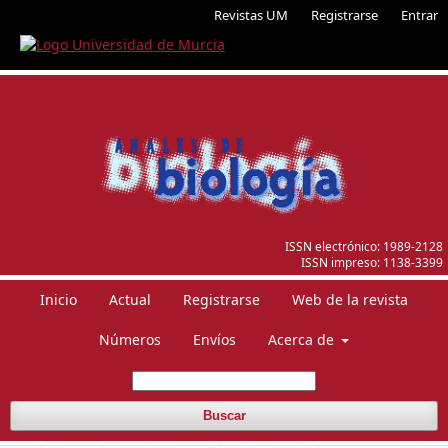
Revistas UM
Registrarse
Entrar
ISSN electrónico:
1989-2128
ISSN impreso:
1138-3399
Inicio
Actual
Registrarse
Web de la revista
Números
Envíos
Acerca de
Buscar