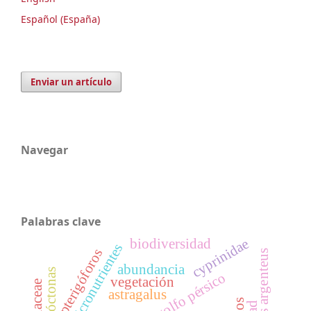
Español (España)
Enviar un artículo
Navegar
Palabras clave
cyprinidae
biodiversidad
macro y micronutrientes
pterigóforos
pampus argenteus
abundancia
autóctonas
golfo pérsico
vegetación
astragalus