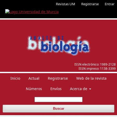
Revistas UM
Registrarse
Entrar
ISSN electrónico:
1989-2128
ISSN impreso:
1138-3399
Inicio
Actual
Registrarse
Web de la revista
Números
Envíos
Acerca de
Buscar