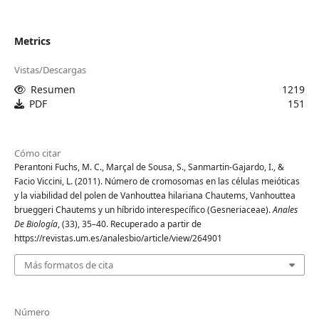
Metrics
Vistas/Descargas
Resumen
1219
PDF
151
Cómo citar
Perantoni Fuchs, M. C., Marçal de Sousa, S., Sanmartin-Gajardo, I., &
Facio Viccini, L. (2011). Número de cromosomas en las células meióticas
y la viabilidad del polen de Vanhouttea hilariana Chautems, Vanhouttea
brueggeri Chautems y un híbrido interespecífico (Gesneriaceae).
Anales
De Biología
, (33), 35–40. Recuperado a partir de
https://revistas.um.es/analesbio/article/view/264901
Más formatos de cita
Número