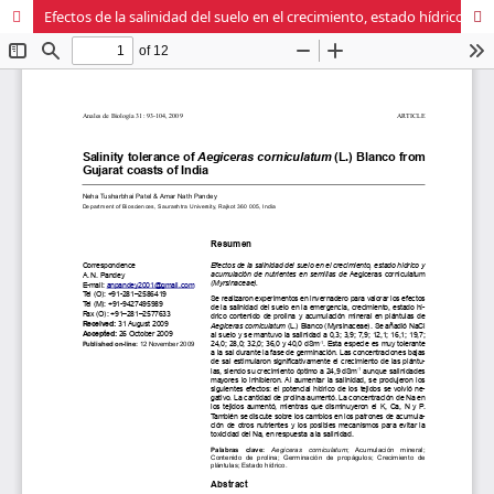
Efectos de la salinidad del suelo en el crecimiento, estado hídrico y acumulación de nutrientes en semillas de <em>Aegiceras corniculatum</em> (Myrsinaceae)