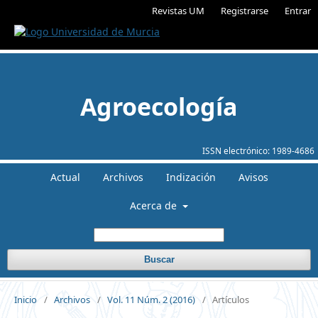
Revistas UM
Registrarse
Entrar
Agroecología
ISSN electrónico:
1989-4686
Actual
Archivos
Indización
Avisos
Acerca de
Buscar
Inicio
/
Archivos
/
Vol. 11 Núm. 2 (2016)
/
Artículos