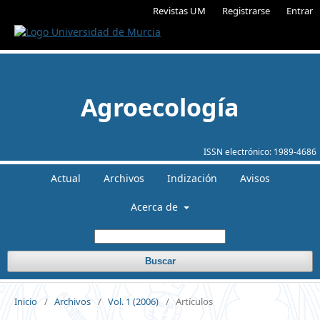
Revistas UM
Registrarse
Entrar
Agroecología
ISSN electrónico:
1989-4686
Actual
Archivos
Indización
Avisos
Acerca de
Buscar
Inicio
/
Archivos
/
Vol. 1 (2006)
/
Artículos